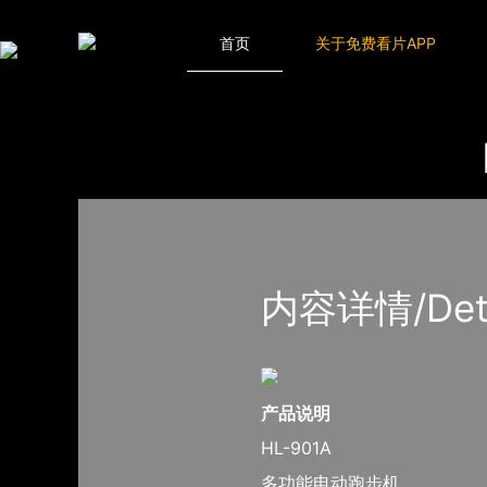
免费看片APP,APP黄色片,黄台APP大全免费,APP大全免费下载大全
网站地图
首页
关于免费看片APP
首页
产品-工程展示
免费看片APP
内容详情/Detail
产品说明
HL-901A
多功能电动跑步机