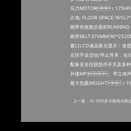
马力MOTOR：1.75HP/D
占地: FLOOR SPACE:161(L)*
跑带有效跑步面积RUNNING AR
跑带BELT:370MM(W)*2520
窗口LCD液晶夜光显示：速度、距
左扶手设启动/停止开关，
配备安全拉脱急停开关及多种
外接MP3、带立体声
最大负载WEIGHT：11
上一篇：HL-908多功能电动