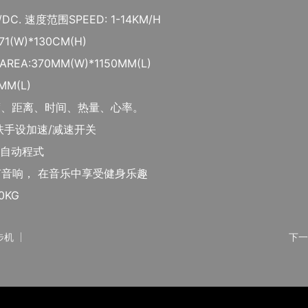
C. 速度范围SPEED: 1-14KM/H
71(W)*130CM(H)
EA:370MM(W)*1150MM(L)
MM(L)
离、时间、热量、心率。
右扶手设加速/减速开关
自动程式
音响， 在音乐中享受健身乐趣
0KG
跑步机
下一