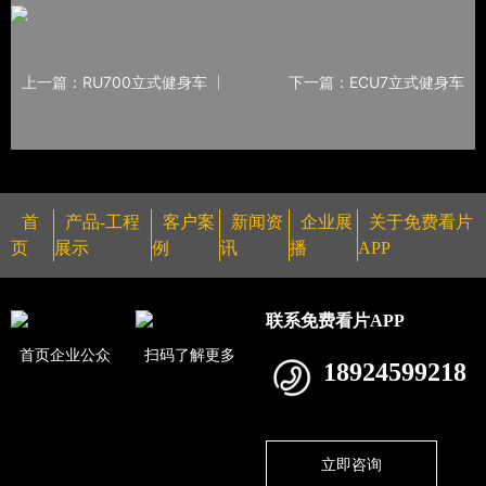
上一篇：RU700立式健身车
下一篇：ECU7立式健身车
首
产品-工程
客户案
新闻资
企业展
关于免费看片
页
展示
例
讯
播
APP
联系免费看片APP
首页企业公众
扫码了解更多
18924599218
立即咨询