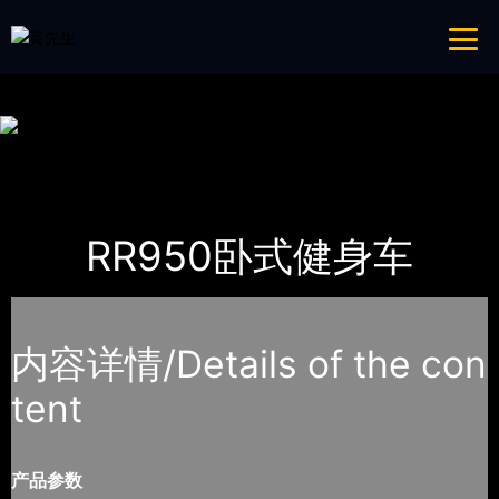
免费看片APP,APP黄色片,黄台APP大全免费,APP大全免费下载大全网站
网站地图
首页
产品-工程展示
Impulse英派斯
RR950卧式健身车
内容详情/Details of the con
tent
产品参数