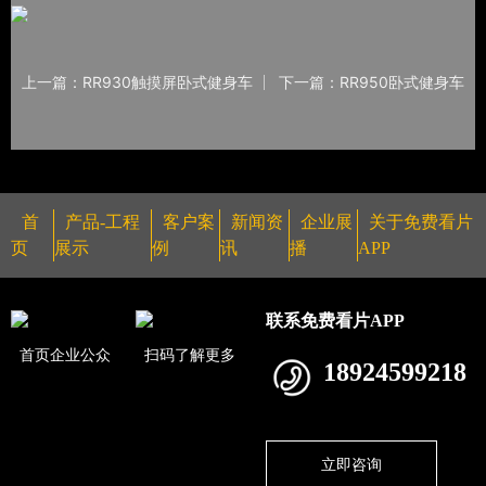
上一篇：RR930触摸屏卧式健身车
下一篇：RR950卧式健身车
首
产品-工程
客户案
新闻资
企业展
关于免费看片
页
展示
例
讯
播
APP
联系免费看片APP
首页企业公众
扫码了解更多
18924599218
立即咨询