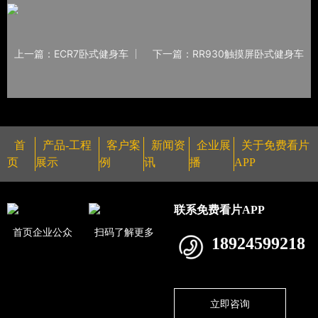
上一篇：ECR7卧式健身车
下一篇：RR930触摸屏卧式健身车
首
产品-工程
客户案
新闻资
企业展
关于免费看片
页
展示
例
讯
播
APP
联系免费看片APP
首页企业公众
扫码了解更多
18924599218
立即咨询