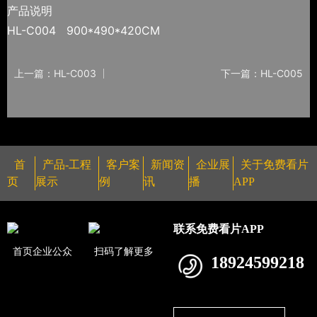
产品说明
HL-C004 900*490*420CM
上一篇：HL-C003
下一篇：HL-C005
首
产品-工程
客户案
新闻资
企业展
关于免费看片
页
展示
例
讯
播
APP
联系免费看片APP
首页企业公众
扫码了解更多
18924599218