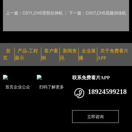
上一篇：C011_CHS背部拉伸机
下一篇：C007_CHS屈腿训练机
首
产品-工程
客户案
新闻资
企业展
关于免费看片
页
展示
例
讯
播
APP
联系免费看片APP
首页企业公众
扫码了解更多
18924599218
立即咨询