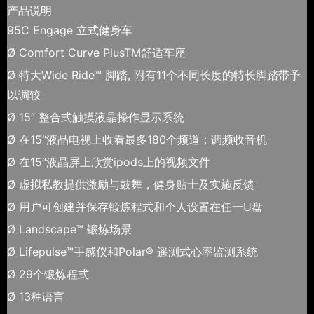
产品说明
95C Engage 立式健身车
Ø Comfort Curve PlusTM舒适车座
Ø 特大Wide Ride™ 脚踏, 附有11个不同长度的特长脚踏带予
以调较
Ø 15“ 整合式触摸液晶操作显示系统
Ø 在15“液晶电视上收看最多180个频道；调频收音机
Ø 在15“液晶屏上欣赏ipods上的视频文件
Ø 虚拟私教提供激励与鼓舞，健身贴士及实施反馈
Ø 用户可创建并保存锻炼程式和个人设置在任一U盘
Ø Landscape™ 锻炼场景
Ø Lifepulse™手感仪和Polar® 遥测式心率监测系统
Ø 29个锻炼程式
Ø 13种语言