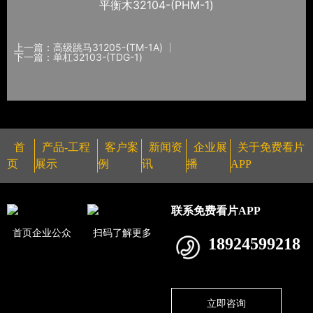
平衡木32104-(PHM-1)
上一篇：高级跳马31205-(TM-1A)
下一篇：单杠32103-(TDG-1)
首
产品-工程
客户案
新闻资
企业展
关于免费看片
页
展示
例
讯
播
APP
联系免费看片APP
首页企业公众
扫码了解更多
18924599218
立即咨询