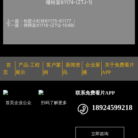
哑铃架61174-(ZTJ-1)
上一篇：包胶小杠铃61175-61177
下一篇：伸蹲架41116-(ZTQ-104B)
首
产品-工程
客户案
新闻资
企业展
关于免费看片
页
展示
例
讯
播
APP
联系免费看片APP
首页企业公众
扫码了解更多
18924599218
立即咨询