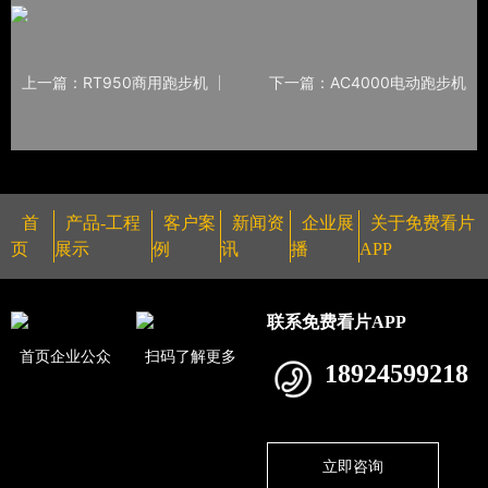
上一篇：RT950商用跑步机
下一篇：AC4000电动跑步机
首
产品-工程
客户案
新闻资
企业展
关于免费看片
页
展示
例
讯
播
APP
联系免费看片APP
首页企业公众
扫码了解更多
18924599218
立即咨询