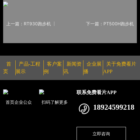
上一篇：RT930跑步机
下一篇：PT500H跑步机
首
产品-工程
客户案
新闻资
企业展
关于免费看片
页
展示
例
讯
播
APP
联系免费看片APP
首页企业公众
扫码了解更多
18924599218
立即咨询